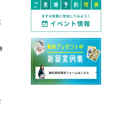
く
借
て