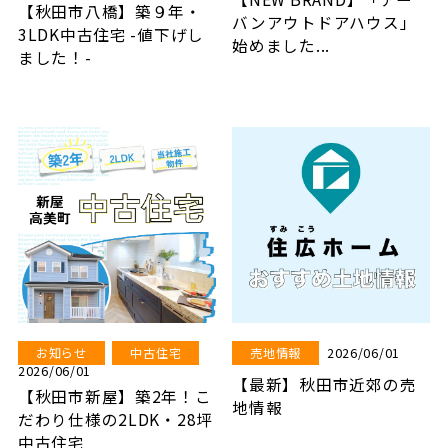
【秋田市八橋】築９年・
バンアウトドアハウス」
3LDK中古住宅 -値下げし
始めました...
ました！-
2026/06/01
お知らせ
中古住宅
売地情報
2026/06/01
【最新】秋田市近郊の売
【秋田市新屋】築2年！こ
地情報
だわり仕様の2LDK・28坪
中古住宅