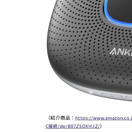
（紹介商品：
https://www.amazon
）
C接続/dp/B07ZSDXHJZ/