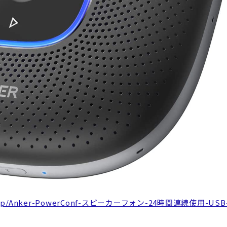
.co.jp/Anker-PowerConf-スピーカーフォン-24時間連続使用-USB