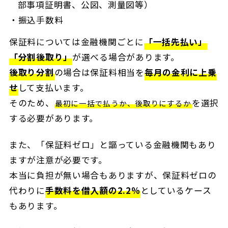
部事項証明書、公図、測量図等）
振込手数料
保証料については金融機関ごとに
「一括先払い」
「分割後取り」
が選べる場合があります。
後取り分割
の場合は保証料相当を
毎月の金利に上乗
せ
して支払います。
そのため、
を選択
最初に一括で払うか、後取りにするか
する必要があります。
また、「保証料ゼロ」と謳っている金融機関もあり
ますが注意が必要です。
本当に負担が無い場合もありますが、保証料ゼロの
代わりに
手数料を借入額の2.2％
としているケース
もあります。