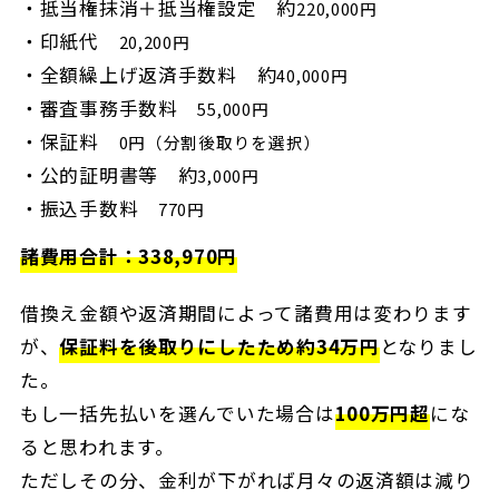
抵当権抹消＋抵当権設定 約
220,000円
印紙代
20,200円
全額繰上げ返済手数料 約
40,000円
審査事務手数料
55,000円
保証料
0円（分割後取りを選択）
公的証明書等 約
3,000円
振込手数料
770円
諸費用合計：338,970円
借換え金額や返済期間によって諸費用は変わります
が、
保証料を後取りにしたため約34万円
となりまし
た。
もし一括先払いを選んでいた場合は
100万円超
にな
ると思われます。
ただしその分、金利が下がれば月々の返済額は減り